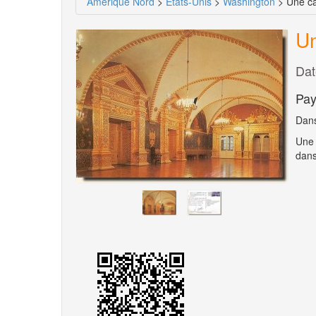
Amérique Nord
>
Etats-Unis
>
Washington
> Une ca
Un
Dat
Pay
Dans
Une 
dans