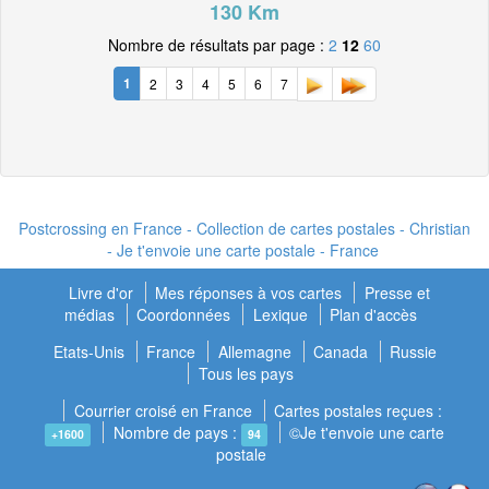
130 Km
Nombre de résultats par page :
2
12
60
1
2
3
4
5
6
7
Postcrossing en France - Collection de cartes postales - Christian
- Je t'envoie une carte postale - France
Livre d'or
Mes réponses à vos cartes
Presse et
médias
Coordonnées
Lexique
Plan d'accès
Etats-Unis
France
Allemagne
Canada
Russie
Tous les pays
Courrier croisé en France
Cartes postales reçues :
Nombre de pays :
©Je t'envoie une carte
+1600
94
postale