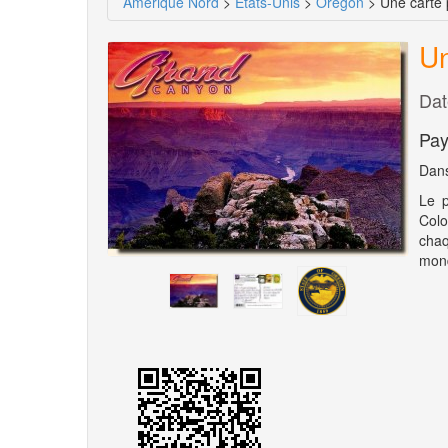
Amérique Nord
>
Etats-Unis
>
Oregon
> Une carte 
Un
Dat
Pay
Dans
Le p
Colo
chaq
mond