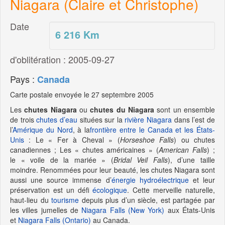
Niagara (Claire et Christophe)
Date
6 216
Km
d'oblitération : 2005-09-27
Pays :
Canada
Carte postale envoyée le 27 septembre 2005
Les
chutes Niagara
ou
chutes du Niagara
sont un ensemble
de trois
chutes d’eau
situées sur la
rivière Niagara
dans l’est de
l’
Amérique du Nord
, à la
frontière entre le Canada et les États-
Unis
: Le « Fer à Cheval » (
Horseshoe Falls
) ou chutes
canadiennes ; Les « chutes américaines » (
American Falls
) ;
le « voile de la mariée » (
Bridal Veil Falls
), d’une taille
moindre. Renommées pour leur beauté, les chutes Niagara sont
aussi une source immense d’
énergie hydroélectrique
et leur
préservation est un défi
écologique
. Cette merveille naturelle,
haut-lieu du
tourisme
depuis plus d’un siècle, est partagée par
les villes jumelles de
Niagara Falls (New York)
aux États-Unis
et
Niagara Falls (Ontario)
au Canada.