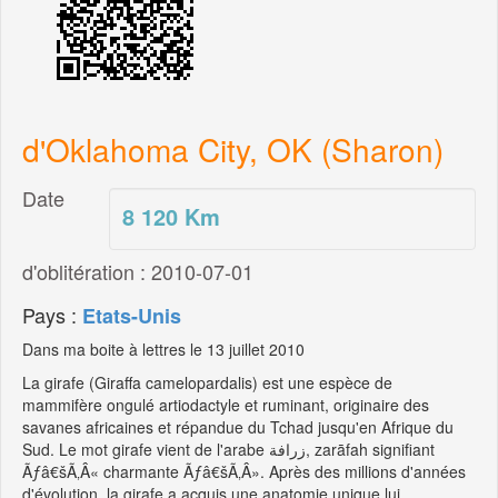
d'Oklahoma City, OK (Sharon)
Date
8 120
Km
d'oblitération : 2010-07-01
Pays :
Etats-Unis
Dans ma boite à lettres le 13 juillet 2010
La girafe (Giraffa camelopardalis) est une espèce de
mammifère ongulé artiodactyle et ruminant, originaire des
savanes africaines et répandue du Tchad jusqu'en Afrique du
Sud. Le mot girafe vient de l'arabe زرافة, zarāfah signifiant
Ãƒâ€šÃ‚Â« charmante Ãƒâ€šÃ‚Â». Après des millions d'années
d'évolution, la girafe a acquis une anatomie unique lui