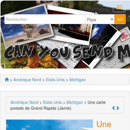
>
Amérique Nord
>
Etats-Unis
>
Michigan
Amérique Nord
>
Etats-Unis
>
Michigan
> Une carte
postale de Grand Rapids (Jamie)
Une