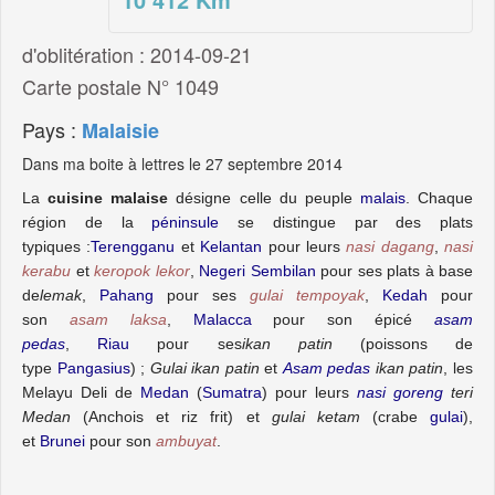
d'oblitération : 2014-09-21
Carte postale N° 1049
Pays :
Malaisie
Dans ma boite à lettres le 27 septembre 2014
La
cuisine malaise
désigne celle du peuple
malais
. Chaque
région de la
péninsule
se distingue par des plats
typiques :
Terengganu
et
Kelantan
pour leurs
nasi dagang
,
nasi
kerabu
et
keropok lekor
,
Negeri Sembilan
pour ses plats à base
de
lemak
,
Pahang
pour ses
gulai tempoyak
,
Kedah
pour
son
asam laksa
,
Malacca
pour son épicé
asam
pedas
,
Riau
pour ses
ikan patin
(poissons de
type
Pangasius
) ;
Gulai ikan patin
et
Asam pedas
ikan patin
, les
Melayu Deli de
Medan
(
Sumatra
) pour leurs
nasi goreng
teri
Medan
(Anchois et riz frit) et
gulai ketam
(crabe
gulai
)
,
et
Brunei
pour son
ambuyat
.