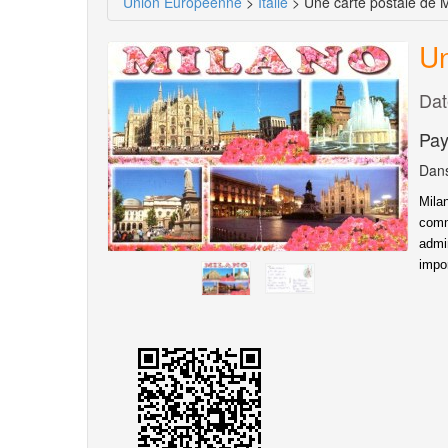
Union Européenne
>
Italie
> Une carte postale de 
Un
Dat
Pay
Dans
Mila
comm
admi
impo