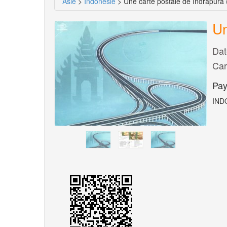
Asie
>
Indonésie
> Une carte postale de Indrapura 
Un
Dat
Car
Pay
INDO