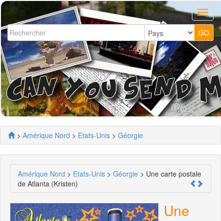
>
Amérique Nord
>
Etats-Unis
>
Géorgie
Amérique Nord
>
Etats-Unis
>
Géorgie
> Une carte postale
de Atlanta (Kristen)
Une