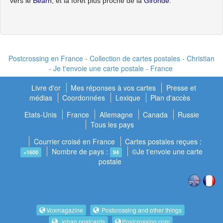
vers le
Béarn
, et la forêt plus proche de la
Gironde
.
Postcrossing en France - Collection de cartes postales - Christian
- Je t'envoie une carte postale - France
Livre d'or
Mes réponses à vos cartes
Presse et
médias
Coordonnées
Lexique
Plan d'accès
Etats-Unis
France
Allemagne
Canada
Russie
Tous les pays
Courrier croisé en France
Cartes postales reçues :
Nombre de pays :
©Je t'envoie une carte
+1600
94
postale
Voxmagazine
Postcrossing and other things
Johan postcards
Postcrossing.com