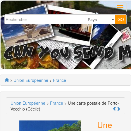
>
Union Européenne
>
France
Union Européenne
>
France
> Une carte postale de Porto-
Vecchio (Cécile)
Une