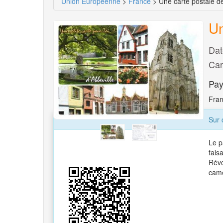
Union Européenne
>
France
> Une carte postale d
Un
Dat
Car
Pay
Fran
Sur 
Le p
fais
Révo
camé