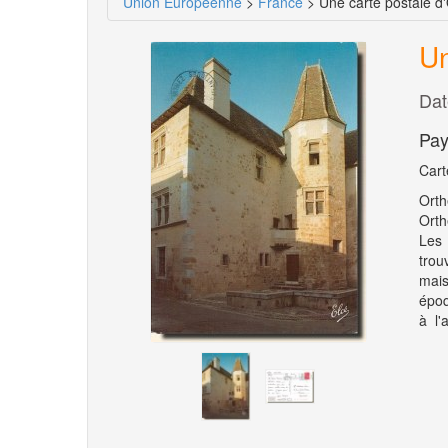
Union Européenne
>
France
> Une carte postale d
Un
Dat
Pay
Cart
Orth
Orth
Les 
trou
mais
époq
à l'