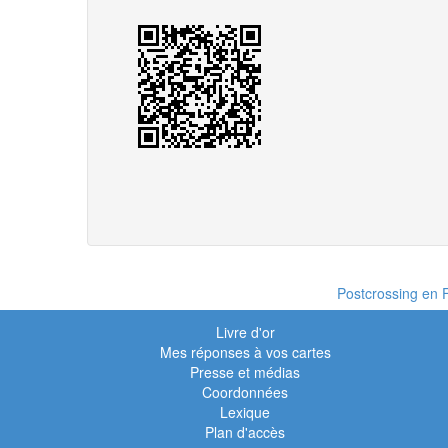
Postcrossing en F
Livre d'or
Mes réponses à vos cartes
Presse et médias
Coordonnées
Lexique
Plan d'accès