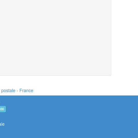
e postale - France
e
600
ale