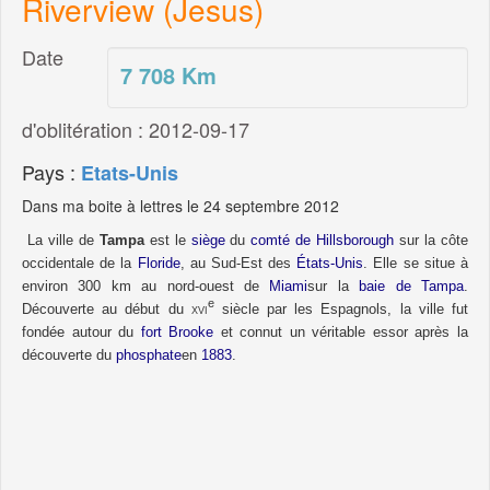
Riverview (Jesus)
Date
7 708
Km
d'oblitération : 2012-09-17
Pays :
Etats-Unis
Dans ma boite à lettres le 24 septembre 2012
La ville de
Tampa
est le
siège
du
comté de Hillsborough
sur la côte
occidentale de la
Floride
, au Sud-Est des
États-Unis
. Elle se situe à
environ
300 km
au nord-ouest de
Miami
sur la
baie de Tampa
.
e
Découverte au début du
xvi
siècle par les Espagnols, la ville fut
fondée autour du
fort Brooke
et connut un véritable essor après la
découverte du
phosphate
en
1883
.