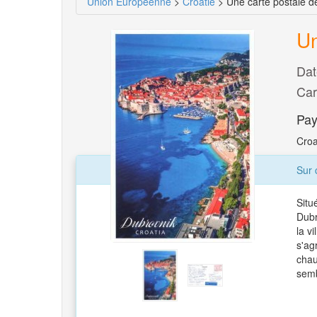
Union Européenne
>
Croatie
> Une carte postale d
Un
Dat
Car
Pay
Croa
Sur 
Situ
Dubr
la v
s'ag
chau
semb