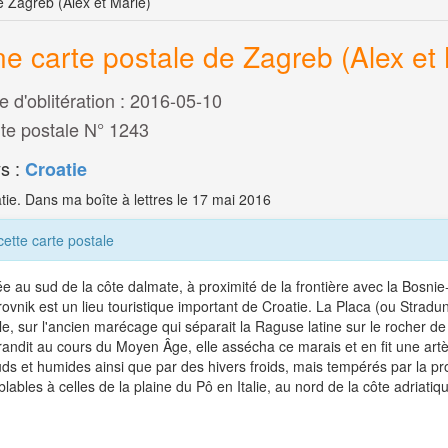
e Zagreb (Alex et Marie)
e carte postale de Zagreb (Alex et 
e d'oblitération : 2016-05-10
te postale N° 1243
s :
Croatie
tie. Dans ma boîte à lettres le 17 mai 2016
cette carte postale
ée au sud de la côte dalmate, à proximité de la frontière avec la Bosnie
ovnik est un lieu touristique important de Croatie. La Placa (ou Stradu
ille, sur l'ancien marécage qui séparait la Raguse latine sur le rocher de
randit au cours du Moyen Âge, elle assécha ce marais et en fit une artèr
ds et humides ainsi que par des hivers froids, mais tempérés par la pro
lables à celles de la plaine du Pô en Italie, au nord de la côte adriati