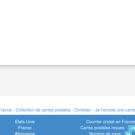
rance - Collection de cartes postales - Christian - Je t'envoie une cart
Etats-Unis
Courrier croisé en Franc
France
Cartes postales reçues :
+1
Allemagne
Nombre de pays :
94