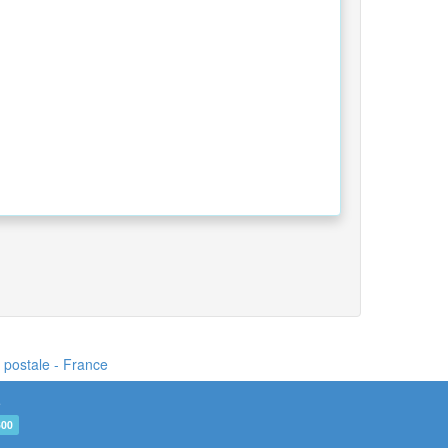
e postale - France
e
600