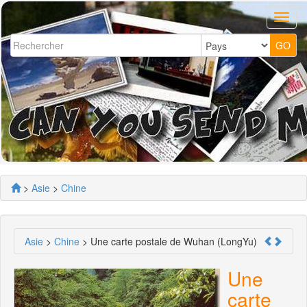
>
Asie
>
Chine
Asie
>
Chine
> Une carte postale de Wuhan (LongYu)
Une
carte