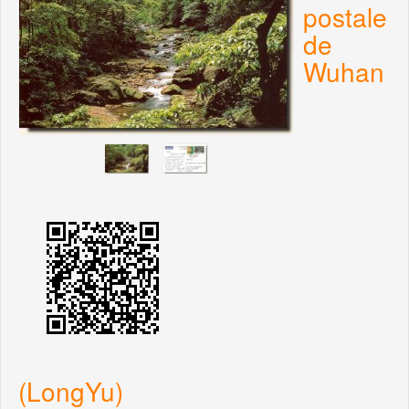
postale
de
Wuhan
(LongYu)