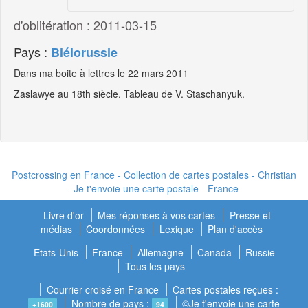
d'oblitération : 2011-03-15
Pays :
Biélorussie
Dans ma boite à lettres le 22 mars 2011
Zaslawye au 18th siècle. Tableau de V. Staschanyuk.
Postcrossing en France - Collection de cartes postales - Christian
- Je t'envoie une carte postale - France
Livre d'or
Mes réponses à vos cartes
Presse et
médias
Coordonnées
Lexique
Plan d'accès
Etats-Unis
France
Allemagne
Canada
Russie
Tous les pays
Courrier croisé en France
Cartes postales reçues :
Nombre de pays :
©Je t'envoie une carte
+1600
94