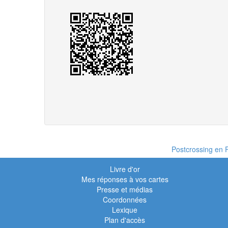
Postcrossing en F
Livre d'or
Mes réponses à vos cartes
Presse et médias
Coordonnées
Lexique
Plan d'accès