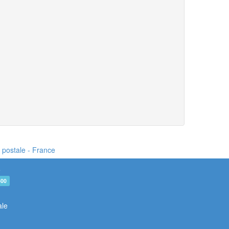
e postale - France
e
600
ale