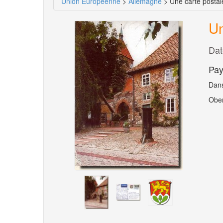
Union Européenne
>
Allemagne
> Une carte posta
Un
Dat
Pay
Dans
Ober