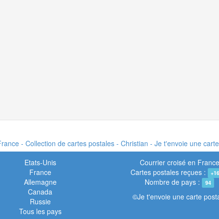
rance - Collection de cartes postales - Christian - Je t'envoie une cart
Etats-Unis
Courrier croisé en Franc
France
Cartes postales reçues :
+1
Allemagne
Nombre de pays :
94
Canada
©Je t'envoie une carte post
Russie
Tous les pays