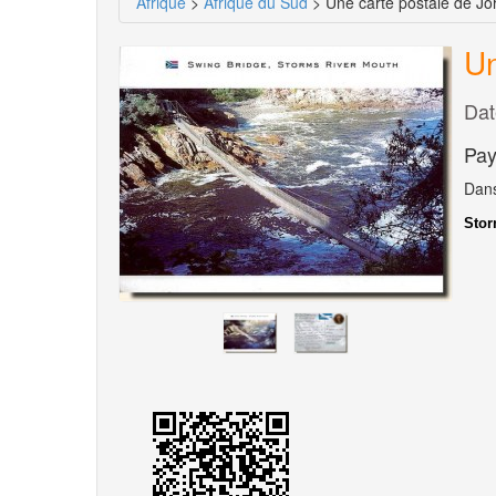
Afrique
>
Afrique du Sud
> Une carte postale de J
Un
Dat
Pay
Dans
Stor