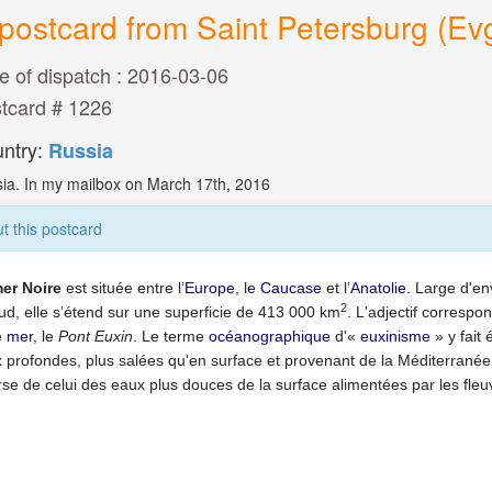
postcard from Saint Petersburg (Evg
e of dispatch : 2016-03-06
tcard # 1226
ntry:
Russia
ia. In my mailbox on March 17th, 2016
t this postcard
er Noire
est située entre l’
Europe
, le
Caucase
et l’
Anatolie
. Large d'e
2
ud, elle s’étend sur une superficie de
413 000 km
. L'adjectif correspo
e
mer
, le
Pont Euxin
. Le terme
océanographique
d'«
euxinisme
» y fait
 profondes, plus salées qu'en surface et provenant de la Méditerrané
rse de celui des eaux plus douces de la surface alimentées par les fleu