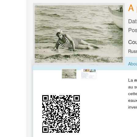
A 
Dat
Pos
Cou
Russ
Abou
La
m
au s
cett
eaux
inve