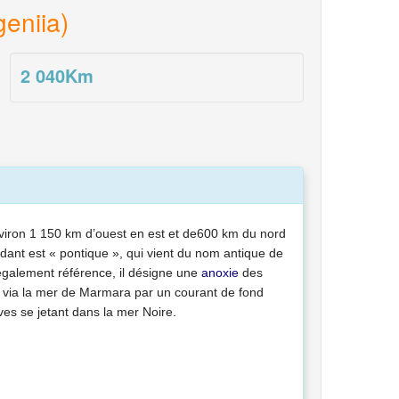
eniia)
2 040
Km
nviron
1 150 km
d’ouest en est et de
600 km
du nord
ndant est « pontique », qui vient du nom antique de
 également référence, il désigne une
anoxie
des
e via la mer de Marmara par un courant de fond
ves se jetant dans la mer Noire.